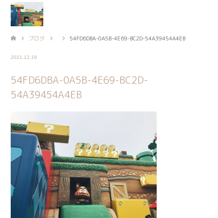
ブログ
54FD6DBA-0A5B-4E69-BC2D-54A39454A4EB
2021.12.19
54FD6DBA-0A5B-4E69-BC2D-
54A39454A4EB