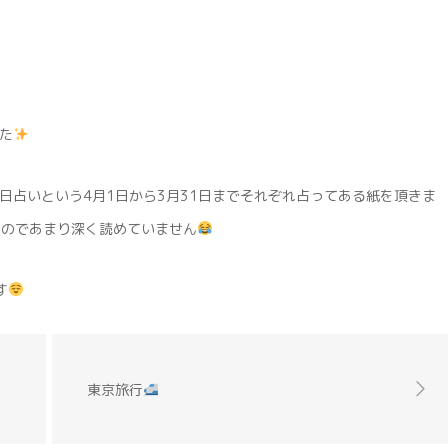
た
日占いという4月1日から3月31日までそれぞれ占ってある紙を頂きま
たのであまり深く読めていません
す
東京旅行