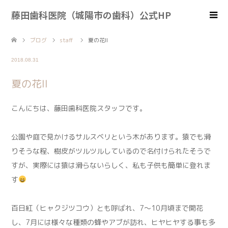
藤田歯科医院（城陽市の歯科）公式HP
ブログ
staff
夏の花II
2018.08.31
夏の花II
こんにちは、藤田歯科医院スタッフです。
公園や庭で見かけるサルスベリという木があります。猿でも滑
りそうな程、樹皮がツルツルしているので名付けられたそうで
すが、実際には猿は滑らないらしく、私も子供も簡単に登れま
す
百日紅（ヒャクジツコウ）とも呼ばれ、7〜10月頃まで開花
し、7月には様々な種類の蜂やアブが訪れ、ヒヤヒヤする事も多