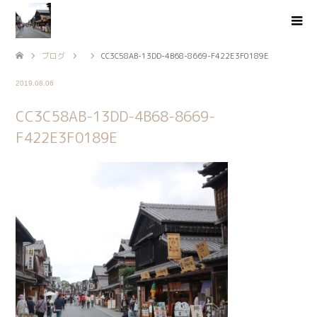
ブログ
CC3C58AB-13DD-4B68-8669-F422E3F0189E
2019.08.06
CC3C58AB-13DD-4B68-8669-
F422E3F0189E