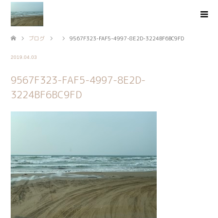
ブログ
9567F323-FAF5-4997-8E2D-3224BF6BC9FD
2019.04.03
9567F323-FAF5-4997-8E2D-
3224BF6BC9FD