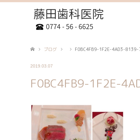
ブログ
F0BC4FB9-1F2E-4AD3-8139-
2019.03.07
F0BC4FB9-1F2E-4A