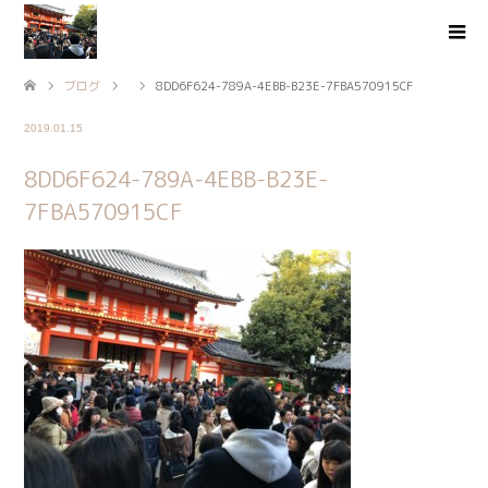
ブログ
8DD6F624-789A-4EBB-B23E-7FBA570915CF
2019.01.15
8DD6F624-789A-4EBB-B23E-
7FBA570915CF